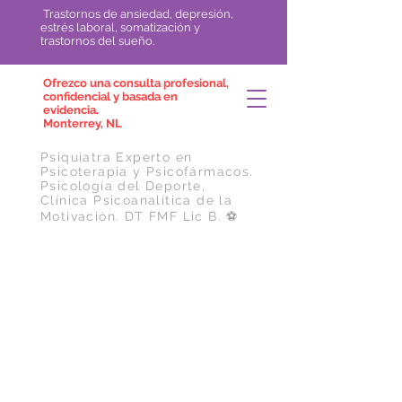
Trastornos de ansiedad, depresión,
estrés laboral, somatización y
trastornos del sueño.
Ofrezco una consulta profesional,
confidencial y basada en
evidencia.
Monterrey, NL
Psiquiatra Experto en
Psicoterapia y Psicofármacos.
Psicología del Deporte,
Clínica Psicoanalítica de la
Motivación.
DT FMF Lic B. ⚽️