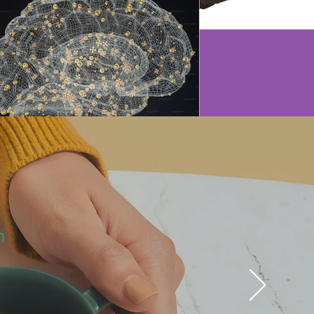
Reserva una cita/Costos
Cómo sé si necesito De un
siquiatra?
n