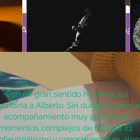
os y Agenda tu cita en línea
La Duda es Normal o
¿
Patológica?
P
"
Con un gran sentido humano, así
cribiria a Alberto. Sin duda, ha sido u
acompañamiento muy valioso en
momentos complejos de mi vida. El
ofesionalismo y conocimiento es algo