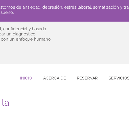
stornos de ansiedad, depresión, estrés laboral, somatización y tr
 sueño.
, confidencial y basada
ndar un diagnóstico
o, con un enfoque humano
INICIO
ACERCA DE
RESERVAR
SERVICIO
 la