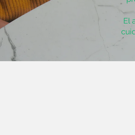
El 
cui