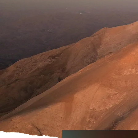
AUT
Ansiedad
La ansiedad tiene una amplia cons
de síntomas que provoca nuestro 
Leer más