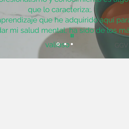
que lo caracteriza;.
aprendizaje que he adquirido aquí par
dar mi salud mental, ha sido de los m
"
valioso
GGV