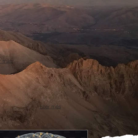
TENCIÓN E
CTIVIDAD
r más
SOMNIO
ntrar un diagnóstico es
amental.
Leer más
Leer más