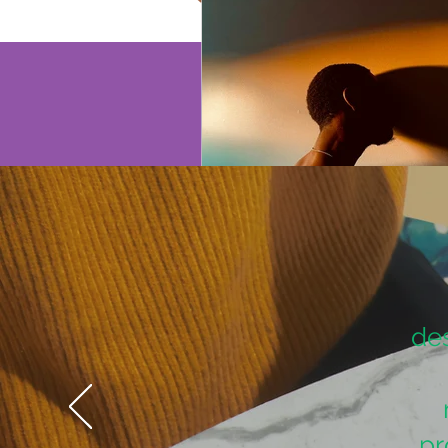
> Consulta Cost
Depresión en Varones
des
pr