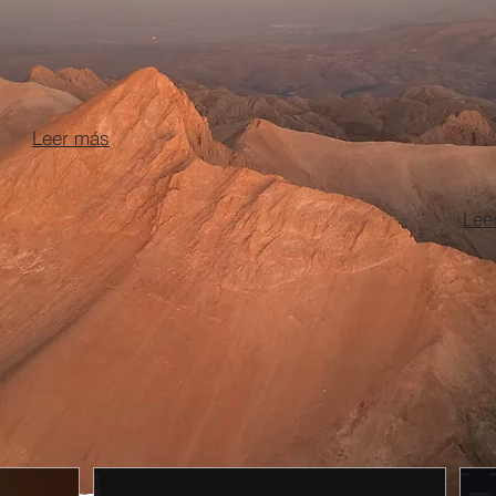
ISTA
TDAH A
HIPERA
Leer más
Lee
Depresión
IN
La enfermedad más incapacitante
Enco
telación
en la población general en el siglo
fund
cerebro
XXI.
Leer más