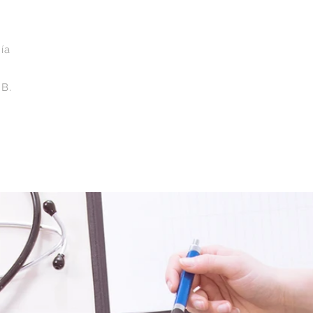
ía
B.